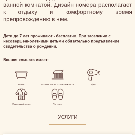
ванной комнатой. Дизайн номера располагает
к отдыху и комфортному время
препровождению в нем.
Дети до 7 лет проживают - бесплатно. При заселении с
несовершеннолетними детьми обязательно предъявление
свидетельства о рождении.
Ванная комната имеет:
Шоу в вашу честь будет незабываемо торжественным в стенах лучшего
отеля города.
Ванная
Гигиенические принадлежности
Фен
Фирменный халат
Тапочки
УСЛУГИ