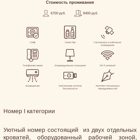
Стоимость проживания
6700 руб.
8400 руб.
Сейф
Мини-бар
Спутниковое и кабельное
телевидение
Телефонная линия
Индивидуальное освещение
Wi-Fi, интернет
Кондиционер
Электронная система
Комплект письменных
безопасности
принадлежностей
Номер I категории
Уютный номер состоящий из двух отдельных
кроватей, оборудованный рабочей зоной,